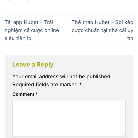
Tải app Hubet – Trải
Thể thao Hubet – Sòi kèo
nghiệm cá cược online
cược chuẩn tại nhà cái uy
siêu tiện lợi
tín
Leave a Reply
Your email address will not be published.
Required fields are marked
*
Comment
*