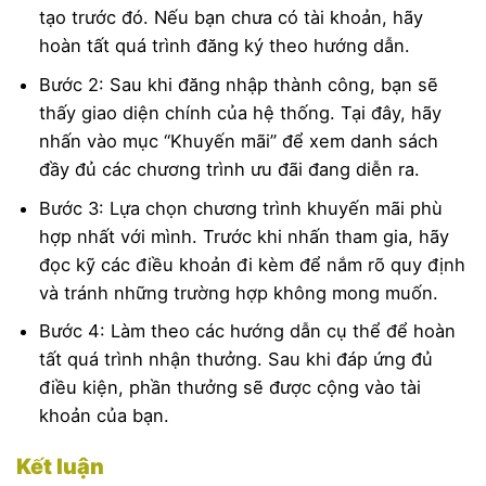
tạo trước đó. Nếu bạn chưa có tài khoản, hãy
hoàn tất quá trình đăng ký theo hướng dẫn.
Bước 2: Sau khi đăng nhập thành công, bạn sẽ
thấy giao diện chính của hệ thống. Tại đây, hãy
nhấn vào mục “Khuyến mãi” để xem danh sách
đầy đủ các chương trình ưu đãi đang diễn ra.
Bước 3: Lựa chọn chương trình khuyến mãi phù
hợp nhất với mình. Trước khi nhấn tham gia, hãy
đọc kỹ các điều khoản đi kèm để nắm rõ quy định
và tránh những trường hợp không mong muốn.
Bước 4: Làm theo các hướng dẫn cụ thể để hoàn
tất quá trình nhận thưởng. Sau khi đáp ứng đủ
điều kiện, phần thưởng sẽ được cộng vào tài
khoản của bạn.
Kết luận