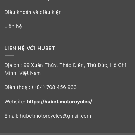
Điều khoản và điều kiện
Liên hệ
LIÊN HỆ VỚI HUBET
Địa chỉ: 99 Xuân Thủy, Thảo Điền, Thủ Đức, Hồ Chí
Minh, Việt Nam
Điện thoại: (+84) 708 456 933
Website:
https://hubet.motorcycles/
Email:
hubetmotorcycles@gmail.com