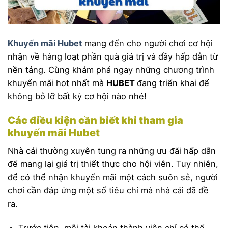
Khuyến mãi Hubet
mang đến cho người chơi cơ hội
nhận về hàng loạt phần quà giá trị và đầy hấp dẫn từ
nền tảng. Cùng khám phá ngay những chương trình
khuyến mãi hot nhất mà
HUBET
đang triển khai để
không bỏ lỡ bất kỳ cơ hội nào nhé!
Các điều kiện cần biết khi tham gia
khuyến mãi Hubet
Nhà cái thường xuyên tung ra những ưu đãi hấp dẫn
để mang lại giá trị thiết thực cho hội viên. Tuy nhiên,
để có thể nhận khuyến mãi một cách suôn sẻ, người
chơi cần đáp ứng một số tiêu chí mà nhà cái đã đề
ra.
Trước tiên, mỗi tài khoản thành viên chỉ có thể