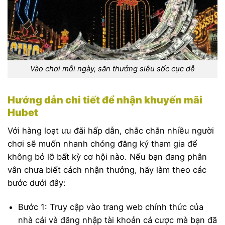
Vào chơi mỗi ngày, săn thưởng siêu sốc cực dễ
Hướng dẫn chi tiết để nhận khuyến mãi
Hubet
Với hàng loạt ưu đãi hấp dẫn, chắc chắn nhiều người
chơi sẽ muốn nhanh chóng đăng ký tham gia để
không bỏ lỡ bất kỳ cơ hội nào. Nếu bạn đang phân
vân chưa biết cách nhận thưởng, hãy làm theo các
bước dưới đây:
Bước 1: Truy cập vào trang web chính thức của
nhà cái và đăng nhập tài khoản cá cược mà bạn đã