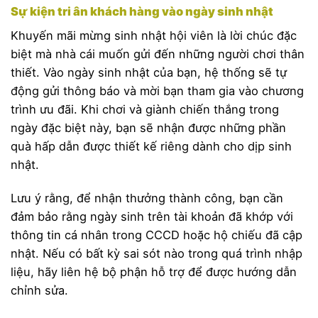
Sự kiện tri ân khách hàng vào ngày sinh nhật
Khuyến mãi mừng sinh nhật hội viên là lời chúc đặc
biệt mà nhà cái muốn gửi đến những người chơi thân
thiết. Vào ngày sinh nhật của bạn, hệ thống sẽ tự
động gửi thông báo và mời bạn tham gia vào chương
trình ưu đãi. Khi chơi và giành chiến thắng trong
ngày đặc biệt này, bạn sẽ nhận được những phần
quà hấp dẫn được thiết kế riêng dành cho dịp sinh
nhật.
Lưu ý rằng, để nhận thưởng thành công, bạn cần
đảm bảo rằng ngày sinh trên tài khoản đã khớp với
thông tin cá nhân trong CCCD hoặc hộ chiếu đã cập
nhật. Nếu có bất kỳ sai sót nào trong quá trình nhập
liệu, hãy liên hệ bộ phận hỗ trợ để được hướng dẫn
chỉnh sửa.